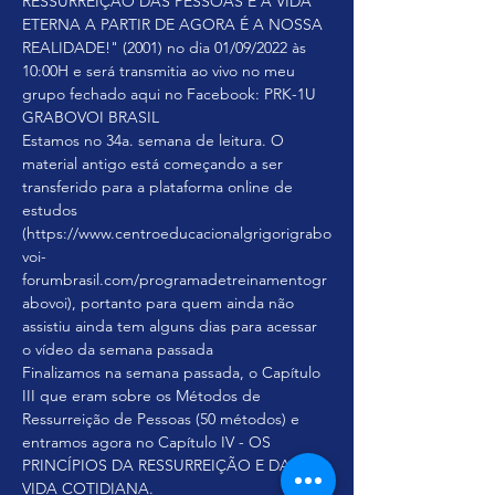
RESSURREIÇÃO DAS PESSOAS E A VIDA 
ETERNA A PARTIR DE AGORA É A NOSSA 
REALIDADE!" (2001) no dia 01/09/2022 às 
10:00H e será transmitia ao vivo no meu 
grupo fechado aqui no Facebook: PRK-1U 
GRABOVOI BRASIL
Estamos no 34a. semana de leitura. O 
material antigo está começando a ser 
transferido para a plataforma online de 
estudos 
(https://www.centroeducacionalgrigorigrabo
voi-
forumbrasil.com/programadetreinamentogr
abovoi), portanto para quem ainda não 
assistiu ainda tem alguns dias para acessar 
o vídeo da semana passada 
Finalizamos na semana passada, o Capítulo 
III que eram sobre os Métodos de 
Ressurreição de Pessoas (50 métodos) e 
entramos agora no Capítulo IV - OS 
PRINCÍPIOS DA RESSURREIÇÃO E DA 
VIDA COTIDIANA.