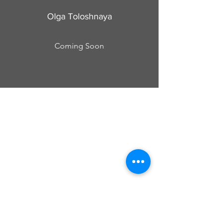
Olga Toloshnaya
Coming Soon
Cursos Grabovoi no Centro Educacional
Grigori Grabovoi - Fórum Brasil
Termos e Condições Política da loja Política
de Privacidade Contate-nos