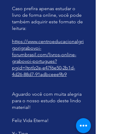
Caso prefira apenas estudar o
livro de forma online, você pode
também adquirir este formato de
leitura:
https://www.centroeducacionalgri
gorigrabovoi-
forumbrasil.com/livros-online-
grabovoi-portugues?
pgid=ltptlz2e-e47f6e50-2b1d-
4d26-88d7-91adbceee9b9
Aguardo você com muita alegria
para o nosso estudo deste lindo
material!
Feliz Vida Eterna!
Yu Ting