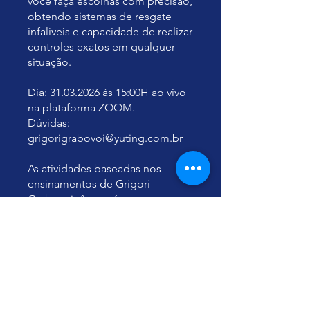
você faça escolhas com precisão,
obtendo sistemas de resgate
infalíveis e capacidade de realizar
controles exatos em qualquer
situação.
Dia: 31.03.2026 às 15:00H ao vivo
na plataforma ZOOM.
Dúvidas:
grigorigrabovoi@yuting.com.br
As atividades baseadas nos
ensinamentos de Grigori
Grabovoi têm caráter
educacional, amparado pelo
Artigo 26 da Declaração Universal
dos Direitos Humanos, e não
constituem prática médica nem
substituem atendimento