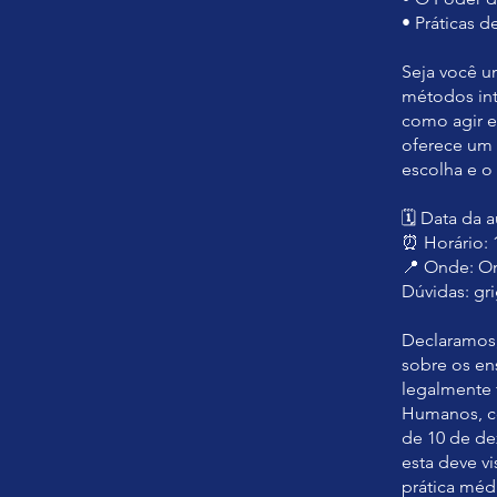
• Práticas d
Seja você u
métodos int
como agir e
oferece um 
escolha e o
🗓️ Data da a
⏰ Horário: 
📍 Onde: O
Dúvidas: gr
Declaramos,
sobre os en
legalmente 
Humanos, co
de 10 de de
esta deve v
prática méd