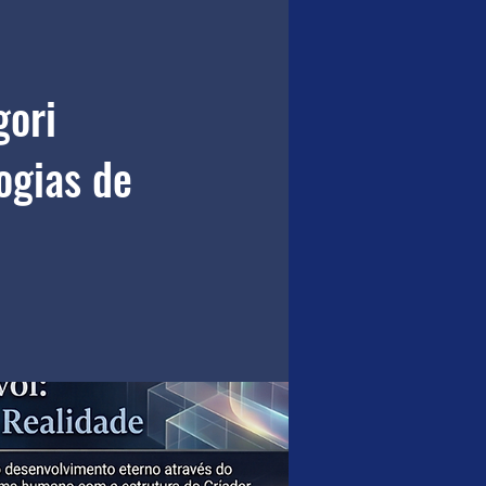
gori
ogias de