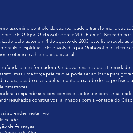
mo assumir o controle da sua realidade e transformar a sua s
entos de Grigori Grabovoi sobre a Vida Eterna". Baseado no 
alizado pelo autor em 4 de agosto de 2003, este livro revela as
 mentais e espirituais desenvolvidas por Grabovoi para alcançar
ento eterno e a harmonia universal.
profunda e transformadora, Grabovoi ensina que a Eternidade
strato, mas uma força prática que pode ser aplicada para gover
dia a dia, desde o restabelecimento da saúde do corpo físico a
e catástrofes.
enderá a expandir sua consciência e a interagir com a realidad
ntir resultados construtivos, alinhados com a vontade do Criad
ai aprender neste livro:
da Saúde
ação de Ameaças
do Amor e da Alma