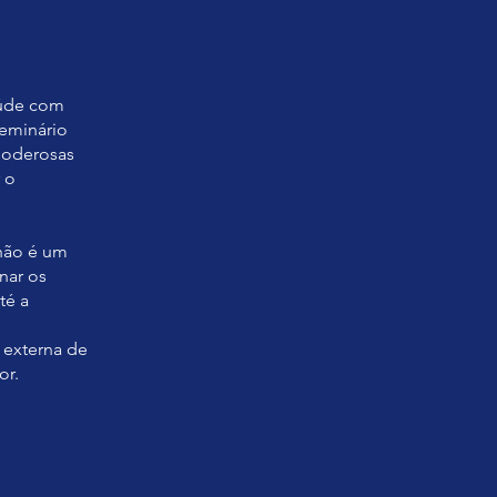
aúde com
seminário
 poderosas
 o
 não é um
nar os
té a
e externa de
or.