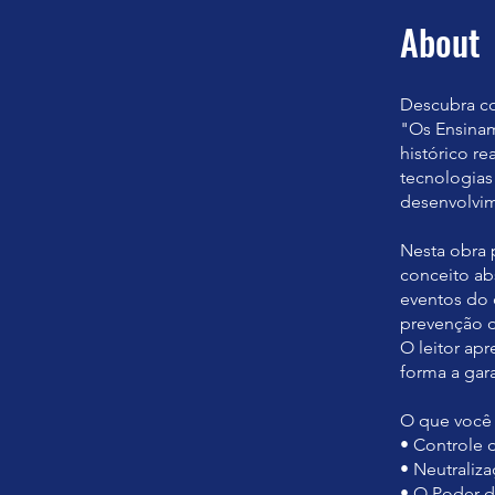
About
Descubra co
"Os Ensinam
histórico re
tecnologias
desenvolvim
Nesta obra 
conceito ab
eventos do 
prevenção d
O leitor apr
forma a gara
O que você v
• Controle 
• Neutraliz
• O Poder 