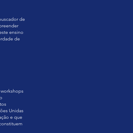
 buscador de
mpreender
este ensino
erdade de
e workshops
ão
tos
ções Unidas
ação e que
constituem