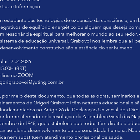
e Luz e Informação
m estudante das tecnologias de expansão da consciência, um
egrativos de equilíbrio energético ou alguém que deseja co
m ressonância espiritual para melhorar o mundo ao seu redor, 
sistema de educação universal. Grabovoi nos lembra que a lib
 desenvolvimento construtivo são a essência do ser humano.
ula: 17.04.2026
15:00H (BRT)
nline no ZOOM
igorigrabovoi@yuting.com.br
 por meio deste documento, que todas as obras, seminários 
sinamentos de Grigori Grabovoi têm natureza educacional e s
fundamentados no Artigo 26 da Declaração Universal dos Direi
nforme afirmado pela resolução da Assembleia Geral das Na
zembro de 1948, que estabelece que todos têm direito à educ
isar ao pleno desenvolvimento da personalidade humana. Não 
ica nem substituem atendimento profissional de saúde.