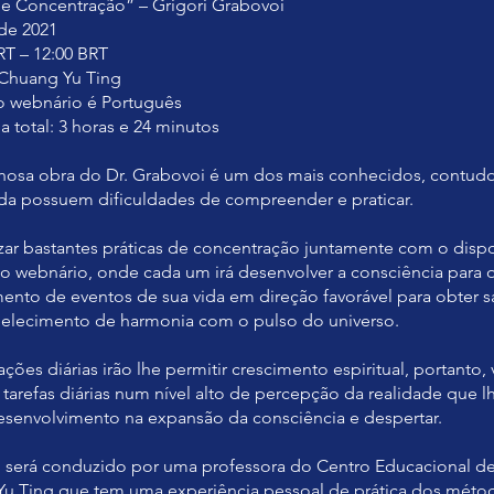
 Concentração” – Grigori Grabovoi
 de 2021
RT – 12:00 BRT
 Chuang Yu Ting
o webnário é Português
a total: 3 horas e 24 minutos
lhosa obra do Dr. Grabovoi é um dos mais conhecidos, contudo
da possuem dificuldades de compreender e praticar.
izar bastantes práticas de concentração juntamente com o dispo
 o webnário, onde cada um irá desenvolver a consciência para 
ento de eventos de sua vida em direção favorável para obter s
belecimento de harmonia com o pulso do universo.
ções diárias irão lhe permitir crescimento espiritual, portanto, 
s tarefas diárias num nível alto de percepção da realidade que l
senvolvimento na expansão da consciência e despertar.
 será conduzido por uma professora do Centro Educacional de
Yu Ting que tem uma experiência pessoal de prática dos méto