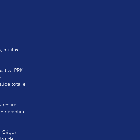
, muitas
sitivo PRK-
o
aúde total e
você irá
he garantirá
 Grigori
dos de