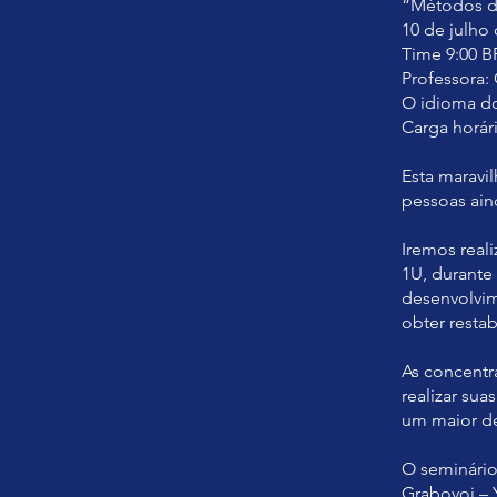
“Métodos de
10 de julho
Time 9:00 B
Professora:
O idioma d
Carga horári
Esta maravi
pessoas ain
Iremos real
1U, durante
desenvolvim
obter resta
As concentra
realizar sua
um maior de
O seminário
Grabovoi – 