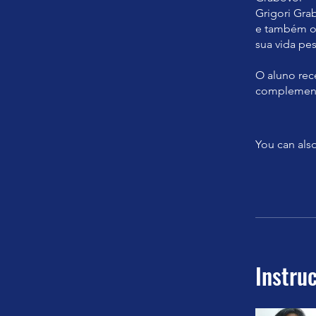
Grigori Gra
e também os
sua vida pe
O aluno rece
complementa
You can also
Instru