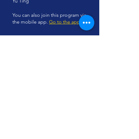
Yu Ting
You can also join this program via
the mobile app.
Go to the app
Instructors
Yu Ting
Price
Free