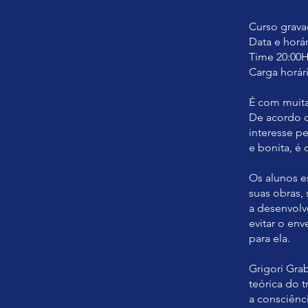
Curso grav
Data e horá
Time 20:00H
Carga horári
É com muita
De acordo c
interesse p
e bonita, é c
Os alunos e
suas obras,
a desenvolv
evitar o en
para ela.
Grigori Gra
teórica do 
a consciên