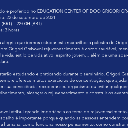
ado e proferido no EDUCATION CENTER OF DOO GRIGORI G
rio: 22 de setembro de 2021
 (BRT) – 22:00H (BRT)
a: 3 horas
 alegria que iremos estudar esta maravilhosa palestra de Grigo
om Grigori Grabovoi rejuvenescimento é corpo saudável, ment
ela vida, estilo de vida ativo, espírito jovem… além de uma apa
laro.
starão estudando e praticando durante o seminário. Grigori Gr
 sempre oferece muitos exercícios de concentração, que ajuda
er sua consciência, recuperar seu organismo ou evitar qualque
velhecimento, alcançar o rejuvenescimento e construir os evento
bovoi atribui grande importância ao tema do rejuvenescimento.
trabalho é importante porque quando as pessoas entendem c
cia humana, como funciona nosso pensamento, como construí