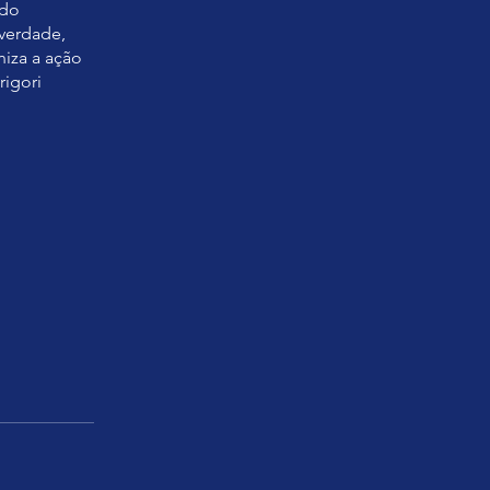
ndo
verdade,
iza a ação
rigori