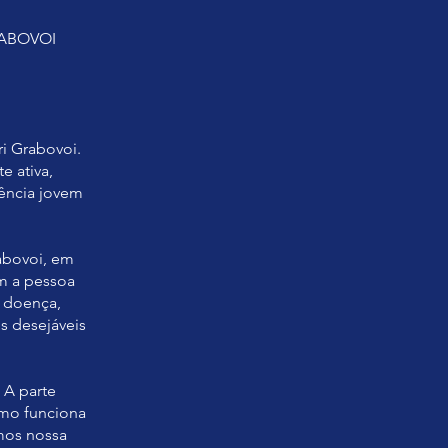
RABOVOI
ri Grabovoi.
e ativa,
rência jovem
abovoi, em
m a pessoa
r doença,
s desejáveis
 A parte
omo funciona
mos nossa