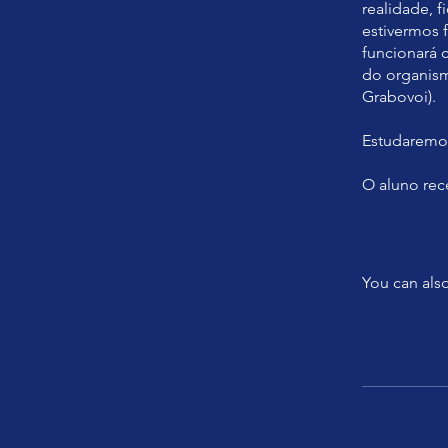
realidade, f
estivermos 
funcionará 
do organism
Grabovoi).
Estudaremos 
O aluno rece
You can also