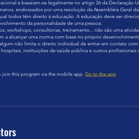
cacional e baseiam-se legalmente no artigo 26 da Declaração U
manos, endossados por uma resolução da Assembléia Geral d
ual todos têm direito à educação. A educação deve ser direci
nvolvimento da personalidade de uma pessoa.
os, workshops, consultorias, treinamento... não são uma ativi
am a alcançar uma norma com base no próprio desenvolvimento
lgum não limita o direito individual de entrar em contato co
 hospitais, instituições de saúde pública e outros profissionais
 join this program via the mobile app.
Go to the app
ctors