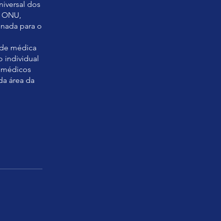
niversal dos
a ONU,
onada para o
dade médica
 individual
m médicos
 da área da