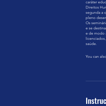
caráter edu
Direitos Hu
segunda a q
pleno dese
Os seminári
e se destin
e de modo a
licenciados,
You can also
Instru