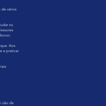
 de vários
tudar os
fessores
bovoi.
ique. Aos
 e praticar
iais
i são de