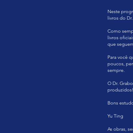
Neste progr
livros do Dr
Como sempre
livros ofici
que seguem
Para você q
poucos, per
sempre.
O Dr. Grabo
produzidos
Bons estudo
Yu Ting
As obras, s