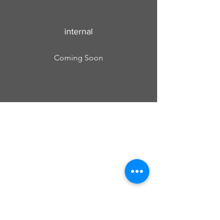
internal
Coming Soon
Cursos Grabovoi no Centro Educacional
Grigori Grabovoi - Fórum Brasil
Termos e Condições Política da loja Política
de Privacidade Contate-nos