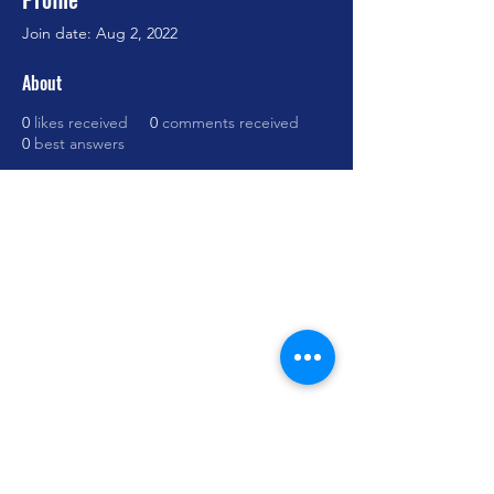
Join date: Aug 2, 2022
About
0
likes received
0
comments received
0
best answers
Cursos Grabovoi no Centro Educacional
Grigori Grabovoi - Fórum Brasil
Termos e Condições Política da loja Política
de Privacidade Contate-nos