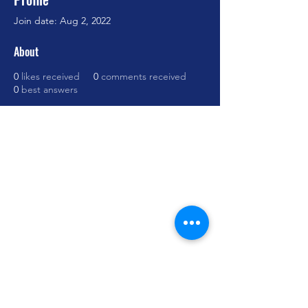
Join date: Aug 2, 2022
About
0
likes received
0
comments received
0
best answers
Cursos Grabovoi no Centro Educacional
Grigori Grabovoi - Fórum Brasil
Termos e Condições Política da loja Política
de Privacidade Contate-nos