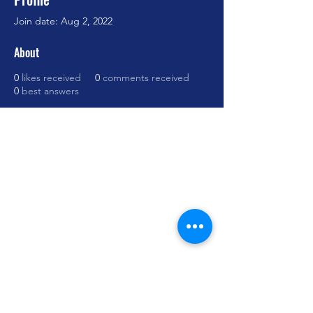
Join date: Aug 2, 2022
About
0
likes received
0
comments received
0
best answers
Cursos Grabovoi no Centro Educacional
Grigori Grabovoi - Fórum Brasil
Termos e Condições Política da loja Política
de Privacidade Contate-nos