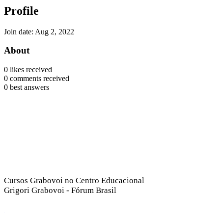
Profile
Join date: Aug 2, 2022
About
0
likes received
0
comments received
0
best answers
Cursos Grabovoi no Centro Educacional
Grigori Grabovoi - Fórum Brasil
Termos e Condições Política da loja Política de