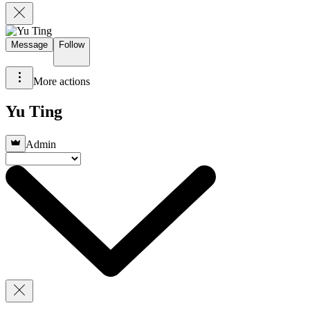
Message
Follow
More actions
Yu Ting
Admin