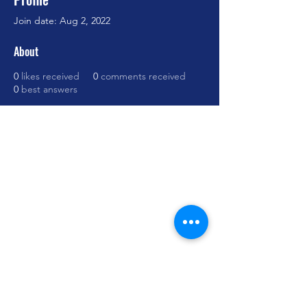
Join date: Aug 2, 2022
About
0
likes received
0
comments received
0
best answers
Cursos Grabovoi no Centro Educacional
Grigori Grabovoi - Fórum Brasil
Termos e Condições Política da loja Política
de Privacidade Contate-nos