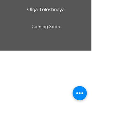
Olga Toloshnaya
Coming Soon
Cursos Grabovoi no Centro Educacional
Grigori Grabovoi - Fórum Brasil
Termos e Condições Política da loja Política
de Privacidade Contate-nos