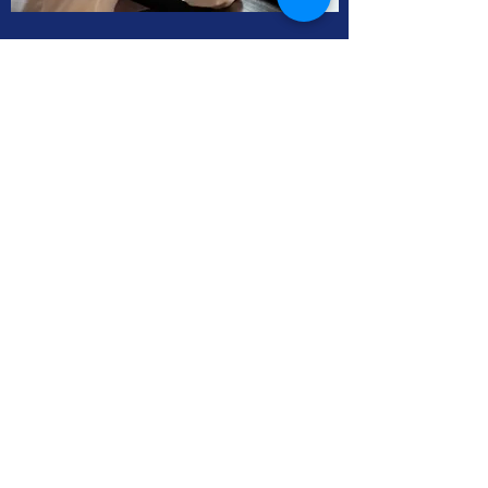
Como posso solicitar ajuda financeira?
Insira sua resposta aqui. Tenha o cuidado de
escrever de forma clara e adicione uma
imagem para gerar mais engajamento. Revise o
que você escreveu para verificar que o texto
ficou claro para todos os visitantes.
Cursos Grabovoi no Centro Educacional
Grigori Grabovoi - Fórum Brasil
Termos e Condições Política da loja Política
de Privacidade Contate-nos