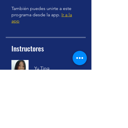
También puedes unirte a este
programa desde la app.
Ir a la
app
Instructores
Yu Ting
Precio
Gratis