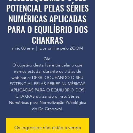
POTENCIAL PELAS SÉRIES
NUMÉRICAS APLICADAS
PARA O EQUILÍBRIO DOS
CHAKRAS
mié, 08 ene
  |  
Live online pelo ZOOM
Olá!
O objetivo desta live é pincelar o que
iremos estudar durante os 3 dias de
webinário: DESBLOQUEANDO O SEU
POTENCIAL PELAS SÉRIES NUMÉRICAS
APLICADAS PARA O EQUILÍBRIO DOS
CHAKRAS utilizando o livro: Séries
Numéricas para Normalização Psicológica
do Dr. Grabovoi.
Os ingressos não estão à venda