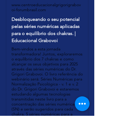
www.centroeducacionalgrigorigrabov
oi-forumbrasil.com
Desbloqueando o seu potencial
pelas séries numéricas aplicadas
para o equilíbrio dos chakras. |
Educacional Grabovoi
Bem-vindos a esta jornada
transformadora! Juntos, exploraremos
o equilíbrio dos 7 chakras e como
alcançar os seus objetivos para 2025
através das séries numéricas do Dr.
Grigori Grabovoi. O livro referência do
webinário será: Séries Numéricas para
Normalização Psicológica - v. 1 e v. 2
do Dr. Grigori Grabovoi e estaremos
estudando algumas tecnologias
transmitidas neste livro para a
concentração das séries numéricas
(SN) e serão sugeridos para cada
chakra, 5 séries numéricas para a
prática.