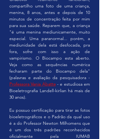
compartilho uma foto de uma criança, 
menina, 8 anos, antes e depois de 10 
minutos de concentração feita por mim 
para sua saúde. Reparem que, a criança 
"é uma menina mediunicamente, muito 
especial. Uma paranormal... porém, a 
mediunidade dela está desfocada, pra 
fora, sofre com isso a ação de 
vampirismo. O Biocampo esta aberto. 
Veja como as sequências numérica 
fecharam parte do Biocampo dela" 
(palavras e avaliação da pesquisadora - 
Professora Vania Abatte
 - e estudiosa em 
Bioeletrografia Landell-kirlian há mais de 
30 anos).
Eu possuo certificação para tirar as fotos 
bioeletrográficos e o Padrão da qual uso 
é a do Professor Newton Milhomens que 
é um dos três padrões reconhecidos 
oficialmente pela IUMAB 