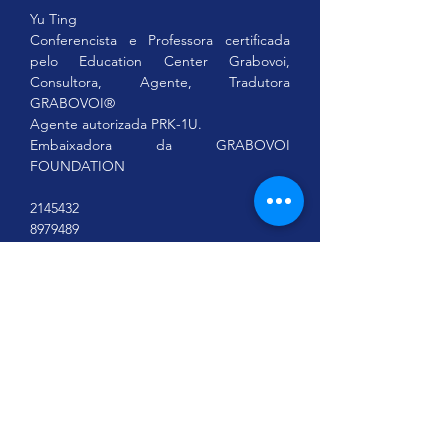
Yu Ting
Conferencista e Professora certificada 
pelo Education Center Grabovoi, 
Consultora, Agente, Tradutora 
GRABOVOI®
Agente autorizada PRK-1U.
Embaixadora da GRABOVOI 
FOUNDATION
2145432
8979489
As obras, seminários, workshop sobre os 
Ensinamentos de Grigori Grabovoi são 
de caráter educacional e baseiam-se 
legalmente no artigo 26 da Declaração 
Universal dos Direitos Humanos, 
endossados por uma resolução da 
Assembleia Geral da ONU, segunda a 
qual todos têm direito à educação. A 
educação deve ser direcionada para o 