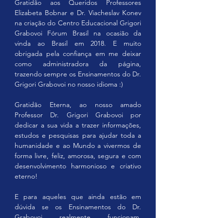
Gratidão aos Queridos Professores 
Elizabeta Bobnar e Dr. Viacheslav Konev 
na criação do Centro Educacional Grigori 
Grabovoi Fórum Brasil na ocasião da 
vinda ao Brasil em 2018. E muito 
obrigada pela confiança em me deixar 
como administradora da página, 
trazendo sempre os Ensinamentos do Dr. 
Grigori Grabovoi no nosso idioma :)
Gratidão Eterna, ao nosso amado 
Professor Dr. Grigori Grabovoi por 
dedicar a sua vida a trazer informações, 
estudos e pesquisas para ajudar toda a 
humanidade e ao Mundo a vivermos de 
forma livre, feliz, amorosa, segura e com 
desenvolvimento harmonioso e criativo 
eterno!
E para aqueles que ainda estão em 
dúvida se os Ensinamentos do Dr. 
Grabovoi realmente funcionam, 