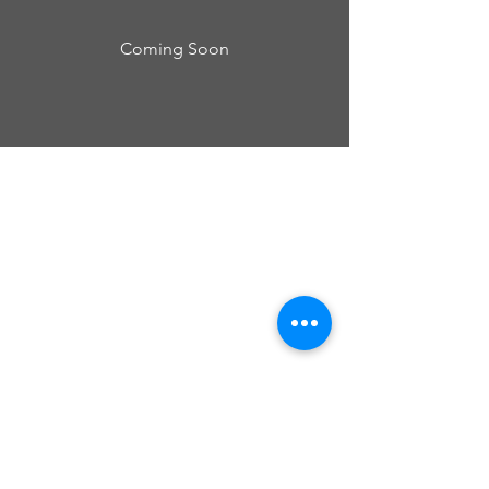
Coming Soon
Cursos Grabovoi no Centro Educacional
Grigori Grabovoi - Fórum Brasil
Termos e Condições Política da loja Política
de Privacidade Contate-nos
Yu Ting