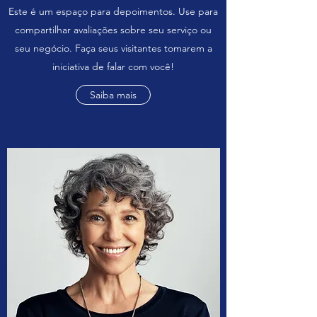
Este é um espaço para depoimentos. Use para
compartilhar avaliações sobre seu serviço ou
seu negócio. Faça seus visitantes tomarem a
iniciativa de falar com você!
Saiba mais