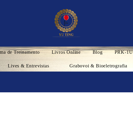
ma de Treinamento
Livros Online
Blog
PRK-1U
Lives & Entrevistas
Grabovoi & Bioeletrografia