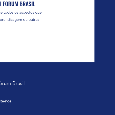
OI FORUM BRASIL
odos os aspectos que
aprendizagem ou outras
órum Brasil
te-nos