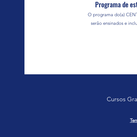
Programa de es
O programa do(a) CE
serão ensinados e inc
Cursos Gra
Ter