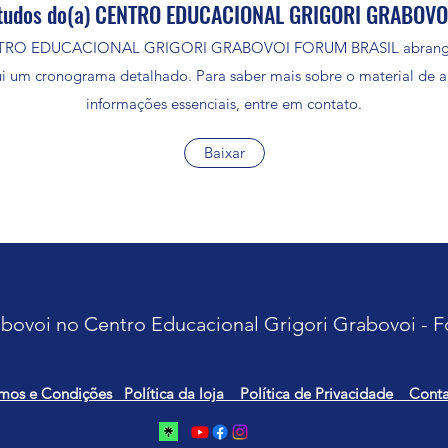
tudos do(a) CENTRO EDUCACIONAL GRIGORI GRABOV
NTRO EDUCACIONAL GRIGORI GRABOVOI FORUM BRASIL abrange t
lui um cronograma detalhado. Para saber mais sobre o material de 
informações essenciais, entre em contato.
Baixar
bovoi no Centro Educacional Grigori Grabovoi - F
mos e Condições Política da loja Política de Privacidade Conta