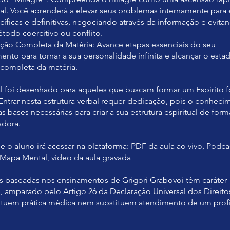
al. Você aprenderá a elevar seus problemas internamente para 
cíficas e definitivas, negociando através da informação e evita
todo coercitivo ou conflito.
ação Completa da Matéria: Avance etapas essenciais do seu
ento para tornar a sua personalidade infinita e alcançar o esta
 completa da matéria.
al foi desenhado para aqueles que buscam formar um Espírito f
Entrar nesta estrutura verbal requer dedicação, pois o conheci
s bases necessárias para criar a sua estrutura espiritual de for
adora.
e o aluno irá acessar na plataforma: PDF da aula ao vivo, Podca
, Mapa Mental, vídeo da aula gravada
es baseadas nos ensinamentos de Grigori Grabovoi têm caráter
, amparado pelo Artigo 26 da Declaração Universal dos Direit
ituem prática médica nem substituem atendimento de um profi