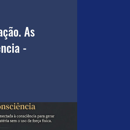
ação. As
ncia -