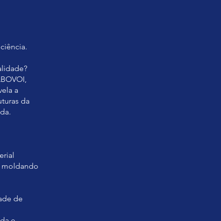
ciência.
alidade?
ABOVOI,
vela a
uturas da
ida.
rial
r, moldando
dade de
ida e