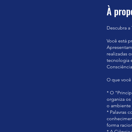
À prop
Descubra a 
Você está p
Apresentam
realizadas o
tecnologia e
Consciência
O que você v
* O "Princí
organiza os
o ambiente 
* Palavras 
conheciment
forma racion
* A Ciência