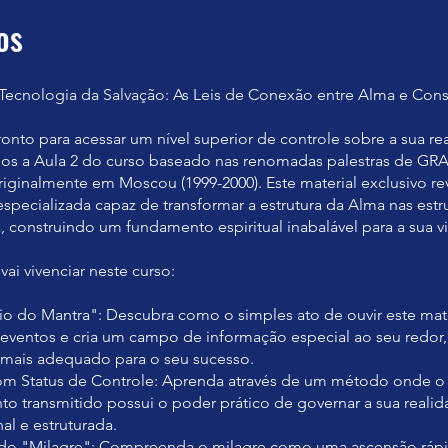
os
Tecnologia da Salvação: As Leis de Conexão entre Alma e Cons
ronto para acessar um nível superior de controle sobre a sua re
os a Aula 2 do curso baseado nas renomadas palestras de GR
riginalmente em Moscou (1999-2000). Este material exclusivo re
specializada capaz de transformar a estrutura da Alma nas estr
, construindo um fundamento espiritual inabalável para a sua v
ai vivenciar neste curso:
pio do Mantra": Descubra como o simples ato de ouvir este mate
 eventos e cria um campo de informação especial ao seu redo
mais adequado para o seu sucesso.
com Status de Controle: Aprenda através de um método onde o
o transmitido possui o poder prático de governar a sua reali
al e estruturada.
 do "Milagre": Compreenda o milagre como uma ascensão ráp