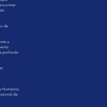
encontrar
ndo
do de
orte e
mento
ma profunda
st
os Humanos,
ssional de