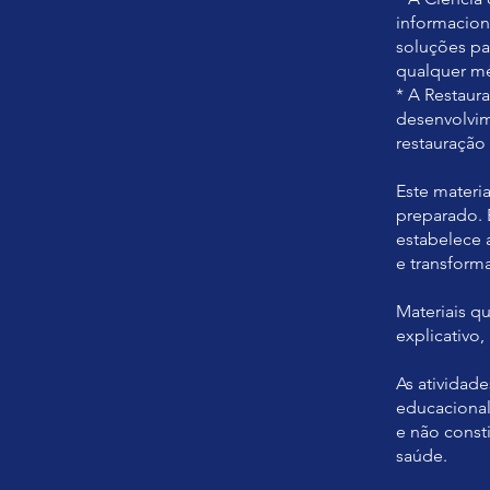
informacion
soluções pa
qualquer mé
* A Restaur
desenvolvim
restauração
Este materi
preparado. 
estabelece a
e transform
Materiais qu
explicativo
As atividad
educacional
e não const