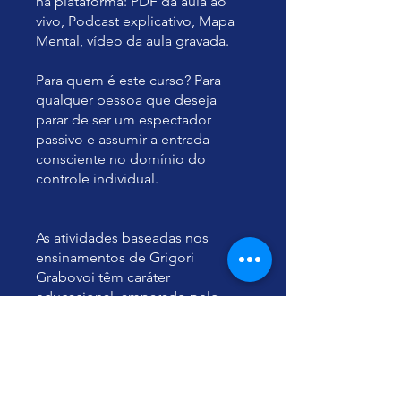
na plataforma: PDF da aula ao
vivo, Podcast explicativo, Mapa
Mental, vídeo da aula gravada.
Para quem é este curso? Para
qualquer pessoa que deseja
parar de ser um espectador
passivo e assumir a entrada
consciente no domínio do
controle individual.
As atividades baseadas nos
ensinamentos de Grigori
Grabovoi têm caráter
educacional, amparado pelo
Artigo 26 da Declaração Universal
dos Direitos Humanos, e não
constituem prática médica nem
substituem atendimento
profissional de saúde.