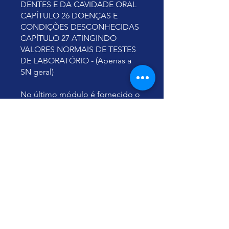
DENTES E DA CAVIDADE ORAL
CAPÍTULO 26 DOENÇAS E
CONDIÇÕES DESCONHECIDAS
CAPÍTULO 27 ATINGINDO
VALORES NORMAIS DE TESTES
DE LABORATÓRIO - (Apenas a
SN geral)
No último módulo é fornecido o
PDF do livro (EM INGLÊS):
Restauração do Organismo
Humano pela Concentração em
Números.
Feliz Vida Eterna!
Abraços,
Yu Ting