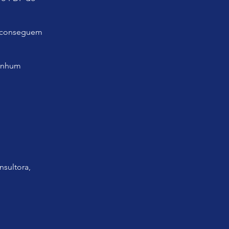
ão conseguem
nenhum
nsultora,