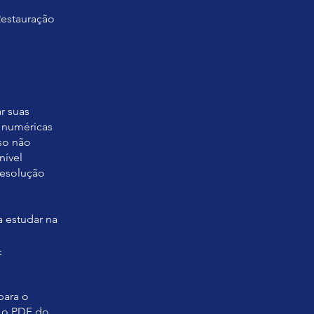
Restauração
r suas
 numéricas
so não
nível
resolução
a estudar na
-
para o
u o PDF do