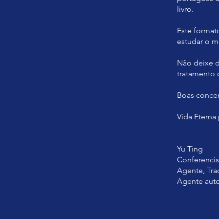
livro.
Este format
estudar o ma
Não deixe d
tratamento 
Boas conce
Vida Eterna
Yu Ting
Conferencis
Agente, Tr
Agente auto