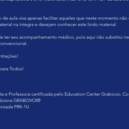
o de aula visa apenas facilitar aqueles que neste momento n
terial na íntegra e desejam conhecer este lindo material.
e ter seu acompanhamento médico, pois aqui não substitui 
convencional.
ntrações!
 para Todos!
ta e Professora certificada pelo Education Center Grabovoi, Co
adutora GRABOVOI®
rizada PRK-1U