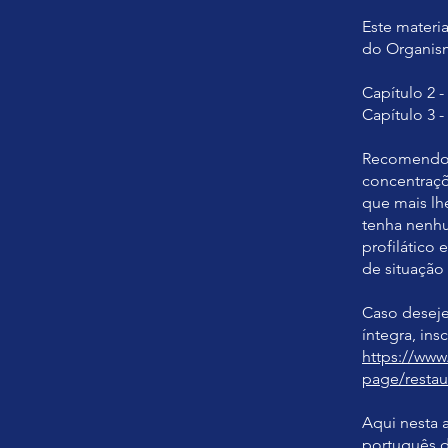
Este materi
do Organis
Capítulo 2 
Capítulo 3 
Recomendo q
concentraçõ
que mais lh
tenha nenhu
profilático
de situação
Caso deseje
https://www
page/resta
Aqui nesta 
português d