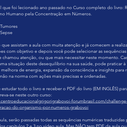
al que foi lecionado ano passado no Curso completo do livro: 
mo Humano pela Concentração em Números.
- Tumores
- Sepse
ue assistam a aula com muita atenção e já comecem a realiza
es com objetivo e depois você pode selecionar as sequências
e chamou atenção, ou que mais necessitar neste momento. Ca
ma situação deste desequilíbrio na sua saúde, pode praticar à 
 e melhora de energia, expansão da consciência e insights para 
 não na norma com ações mais precisas e ordenadas.
 estudar todo o livro e receber o PDF do livro (EM INGLÊS) par
.centroeducacionalgrigorigrabovoi-forumbrasil.com/challenge
uracao-do-organismo-por-numeros-grabovoi
aula, serão passadas todas as sequências numéricas traduzidas 
os capítulos 2 e 3 no vídeo aula. Mas NÃO tem PDF da aula o