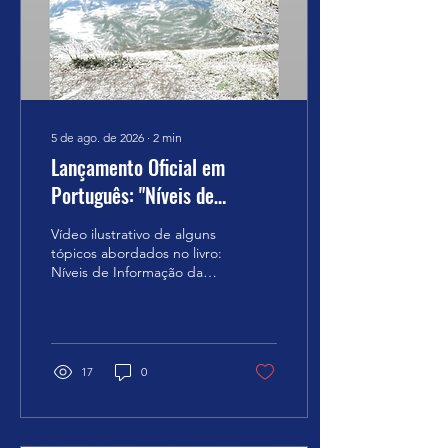
mentalmente a informação
da pessoa com a mão,
poderá sentir certa
granulosidade. Você...
5 de ago. de 2026
∙
2
min
Lançamento Oficial em
Português: "Níveis de
Informação da Cognição" de
Vídeo ilustrativo de alguns
Grigori Grabovoi
tópicos abordados no livro:
Níveis de Informação da
Cognição GRIGORI
GRABOVOI É com grande
entusiasmo que
anunciamos a publicação
em língua portuguesa de
17
0
uma das obras
fundamentais do cientista
e acadêmico Grigori
Petrovich Grabovoi: "Níveis