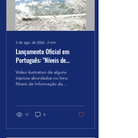
mentalmente a informação
da pessoa com a mão,
poderá sentir certa
granulosidade. Você...
5 de ago. de 2026
∙
2
min
Lançamento Oficial em
Português: "Níveis de
Informação da Cognição" de
Vídeo ilustrativo de alguns
Grigori Grabovoi
tópicos abordados no livro:
Níveis de Informação da
Cognição GRIGORI
GRABOVOI É com grande
entusiasmo que
anunciamos a publicação
em língua portuguesa de
17
0
uma das obras
fundamentais do cientista
e acadêmico Grigori
Petrovich Grabovoi: "Níveis