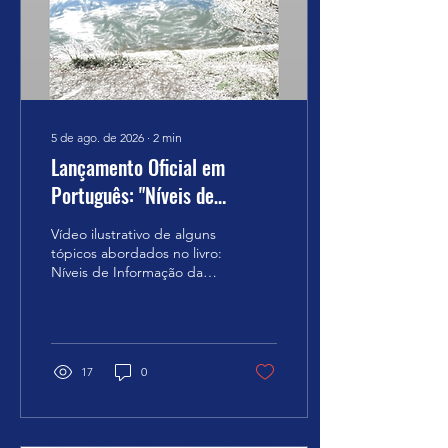
mentalmente a informação
da pessoa com a mão,
poderá sentir certa
granulosidade. Você...
5 de ago. de 2026
∙
2
min
Lançamento Oficial em
Português: "Níveis de
Informação da Cognição" de
Vídeo ilustrativo de alguns
Grigori Grabovoi
tópicos abordados no livro:
Níveis de Informação da
Cognição GRIGORI
GRABOVOI É com grande
entusiasmo que
anunciamos a publicação
em língua portuguesa de
17
0
uma das obras
fundamentais do cientista
e acadêmico Grigori
Petrovich Grabovoi: "Níveis