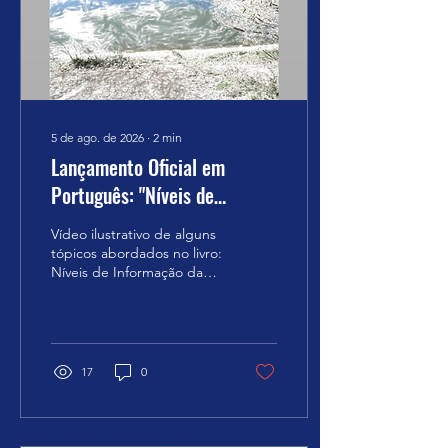
mentalmente a informação
da pessoa com a mão,
poderá sentir certa
granulosidade. Você...
5 de ago. de 2026
∙
2
min
Lançamento Oficial em
Português: "Níveis de
Informação da Cognição" de
Vídeo ilustrativo de alguns
Grigori Grabovoi
tópicos abordados no livro:
Níveis de Informação da
Cognição GRIGORI
GRABOVOI É com grande
entusiasmo que
anunciamos a publicação
em língua portuguesa de
17
0
uma das obras
fundamentais do cientista
e acadêmico Grigori
Petrovich Grabovoi: "Níveis