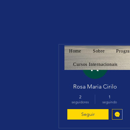
Home
Sobre
Progra
Mais ações
Cursos Internacionais
Rosa Maria Cirilo
2
1
seguidores
seguindo
Seguir