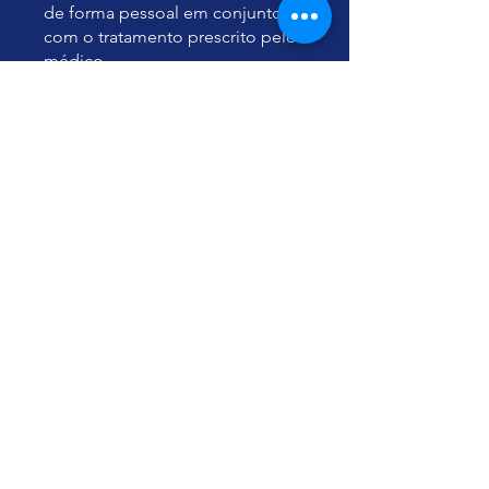
de forma pessoal em conjunto
com o tratamento prescrito pelo
médico.
Вы также можете
присоединиться к марафону в
моб. приложении.
Перейти в
приложение
Инструкторы
Yu Ting
Цена