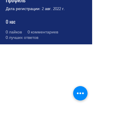
Дата регистрации: 2 авг. 2022 г.
О нас
0
лайков
0
комментариев
0
лучших ответов
Cursos Grabovoi no Centro Educacional
Grigori Grabovoi - Fórum Brasil
Termos e Condições Política da loja Política
de Privacidade Contate-nos