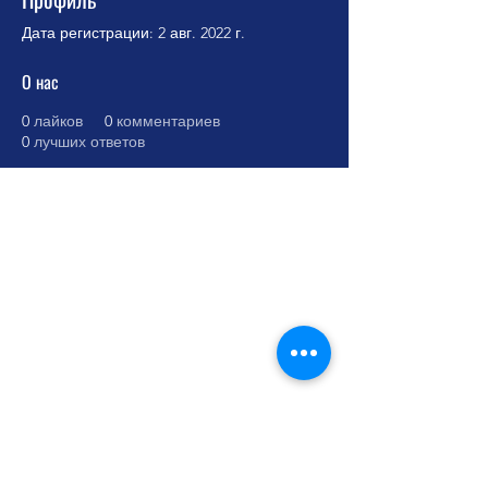
Дата регистрации: 2 авг. 2022 г.
О нас
0
лайков
0
комментариев
0
лучших ответов
Cursos Grabovoi no Centro Educacional
Grigori Grabovoi - Fórum Brasil
Termos e Condições Política da loja Política
de Privacidade Contate-nos