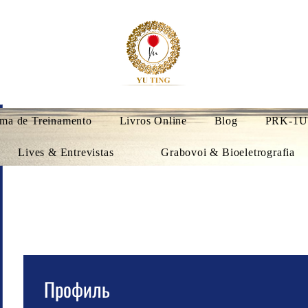
ma de Treinamento
Livros Online
Blog
PRK-1U
Lives & Entrevistas
Grabovoi & Bioeletrografia
Профиль