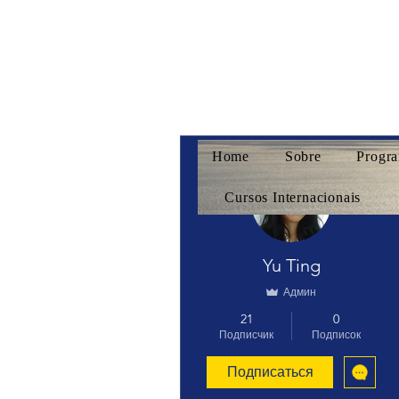
Home
Sobre
Progra
Другие действия
Cursos Internacionais
Yu Ting
Админ
21
0
Подписчик
Подписок
Подписаться