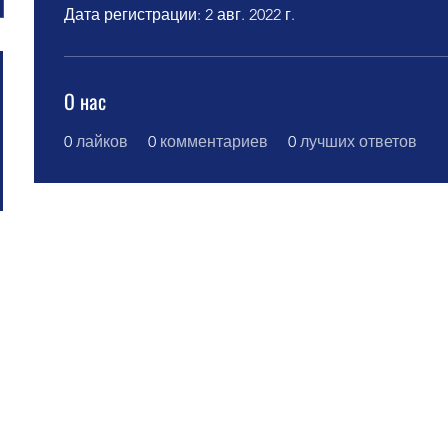
Дата регистрации: 2 авг. 2022 г.
О нас
0
лайков
0
комментариев
0
лучших ответов
bovoi no Centro Educacional Grigori Grabovoi - F