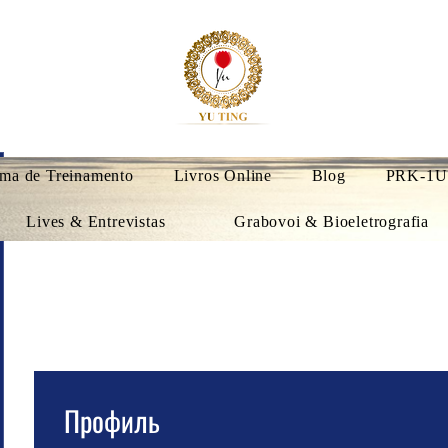
ma de Treinamento
Livros Online
Blog
PRK-1U
Lives & Entrevistas
Grabovoi & Bioeletrografia
Профиль