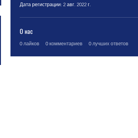
Дата регистрации: 2 авг. 2022 г.
О нас
0
лайков
0
комментариев
0
лучших ответов
bovoi no Centro Educacional Grigori Grabovoi - F