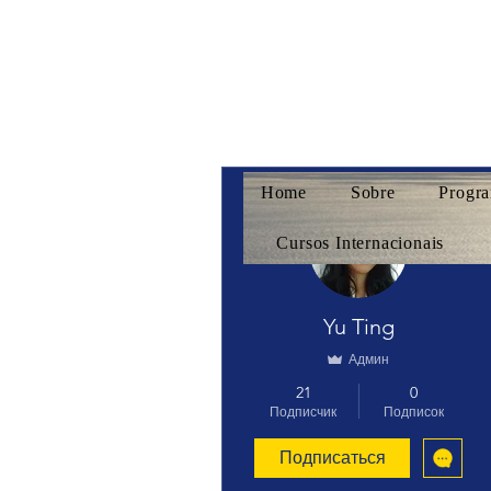
Home
Sobre
Progra
Другие действия
Cursos Internacionais
Yu Ting
Админ
21
0
Подписчик
Подписок
Подписаться