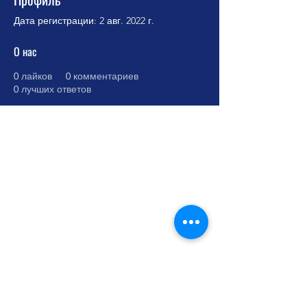
Дата регистрации: 2 авг. 2022 г.
О нас
0
лайков
0
комментариев
0
лучших ответов
Cursos Grabovoi no Centro Educacional
Grigori Grabovoi - Fórum Brasil
Termos e Condições Política da loja Política
de Privacidade Contate-nos