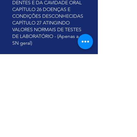
DENTES E DA CAVIDADE ORAL
CAPÍTULO 26 DOENÇAS E
CONDIÇÕES DESCONHECIDAS
CAPÍTULO 27 ATINGINDO
VALORES NORMAIS DE TESTES
DE LABORATÓRIO - (Apenas a
SN geral)
No último módulo é fornecido o
PDF do livro (EM INGLÊS):
Restauração do Organismo
Humano pela Concentração em
Números.
Feliz Vida Eterna!
Abraços,
Yu Ting