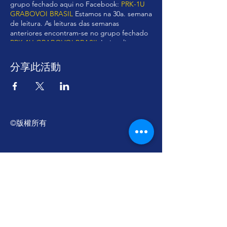
grupo fechado aqui no Facebook:
PRK-1U
GRABOVOI BRASIL
Estamos na 30a. semana
de leitura. As leituras das semanas
anteriores encontram-se no grupo fechado
PRK-1U GRABOVOI BRASIL
Irei realizar a
leitura dos seguintes métodos de
Ressurreição: 21. ESTABELECENDO A
分享此活動
CONEXÃO ENTRE DIFERENTES OBJETOS
DE INFORMAÇÃO E RESSURREIÇÃO POR
MEIO DA TRANSFORMAÇÃO DESTES
OBJETOS EM ELEMENTOS DA PRÓPRIA
CONSCIÊNCIA. 22. APLICANDO VALORES
DISCRETOS DO NÚMERO E ELEMENTOS
©版權所有
DISCRETOS DO MUNDO PARA CRIAR
DESENVOLVIMENTO CONTÍNUO. 23. A
TECNOLOGIA DO PENSAMENTO PARA
AQUELE QUE ESTÁ SENDO
RESSUSCITADO PARA QUE ELE SEJA
RESSUSCITADO. 24. REGISTRAR O
Cursos Grabovoi no Centro Educacional
PENSAMENTO DO RESSUSCITADO EM
UMA ÁREA DISTANTE DO MUNDO. 25. A
Grigori Grabovoi - Fórum Brasil
TRANSFORMAÇÃO DA VISÃO DE MUNDO
NA BASE DA SIMETRIA. Caso você não
Termos e Condições Política da loja Política
tenha ainda assistido a leitura