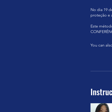
No dia 19 d
proteção e 
Este métod
CONFERÊNC
You can also
Instru