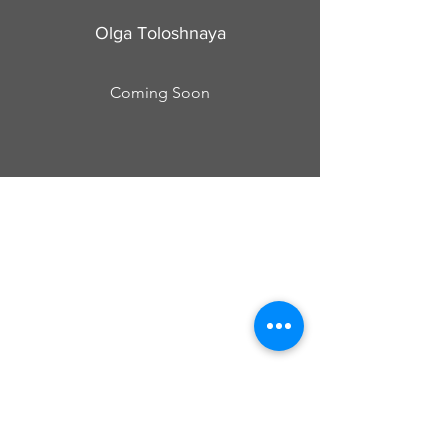
Olga Toloshnaya
Coming Soon
Cursos Grabovoi no Centro Educacional
Grigori Grabovoi - Fórum Brasil
Termos e Condições Política da loja Política
de Privacidade Contate-nos