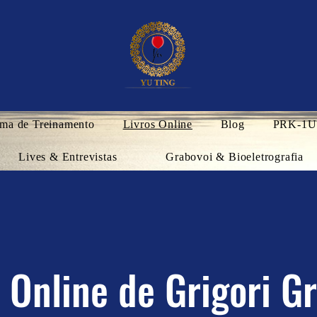
ma de Treinamento
Livros Online
Blog
PRK-1U
Lives & Entrevistas
Grabovoi & Bioeletrografia
s Online de Grigori G