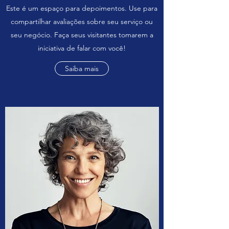
Este é um espaço para depoimentos. Use para
compartilhar avaliações sobre seu serviço ou
seu negócio. Faça seus visitantes tomarem a
iniciativa de falar com você!
Saiba mais