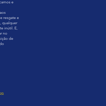
icamos e
 aos
e resgate e
, qualquer
 inútil. E,
ar no
sição de
 do
App