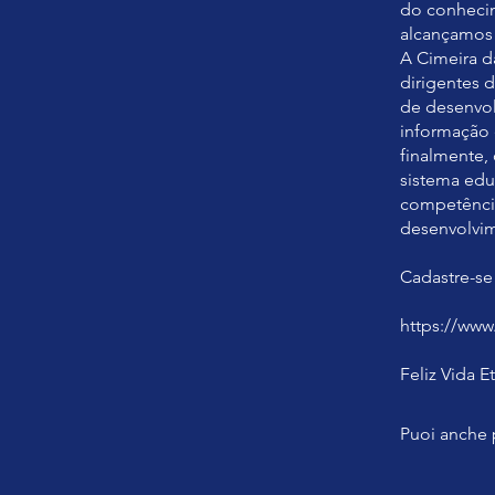
do conhecim
alcançamos 
A Cimeira 
dirigentes 
de desenvol
informação é
finalmente,
sistema ed
competência
desenvolvim
Cadastre-se
https://www
Feliz Vida E
Puoi anche 