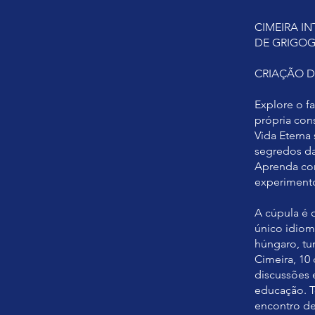
CIMEIRA I
DE GRIGOG
CRIAÇÃO D
Explore o f
própria cons
Vida Eterna 
segredos da
Aprenda co
experimento
A cúpula é 
único idiom
húngaro, tu
Cimeira, 10
discussões 
educação. T
encontro de