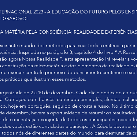
NTERNACIONAL 2023 - A EDUCAÇÃO DO FUTURO PELOS EN
I GRABOVOI
A MATÉRIA PELA CONSCIÊNCIA: REALIDADE E EXPERIÊNCIA
ascinante mundo dos métodos para criar toda a matéria a partir
ciência. Inspirada no parágrafo 8, capítulo 4 do livro “ A Ressur
são agora Nossa Realidade ”, esta apresentação irá revelar a vo
 construção da micromatéria e dos elementos da realidade ext
mo exercer controle por meio do pensamento contínuo e expl
s práticos que ilustram esses métodos.
organizada de 2 a 10 de dezembro. Cada dia é dedicado ao pú
a. Começou com francês, continuou em inglês, alemão, italian
rco, hoje em português, seguido de croata e russo. No último 
 de dezembro, haverá a oportunidade de resumir os resultados
e de concentração conjunta de todos os participantes para o fu
odos vocês estão convidados a participar. A Cúpula deve ser 
 todos nós de diferentes partes do mundo para desfrutar da cr