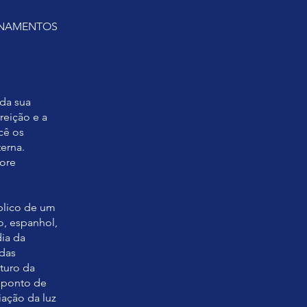
SINAMENTOS
S
 da sua
reição e a
cê os
erna.
ore
blico de um
o, espanhol,
dia da
 das
turo da
o ponto de
iação da luz