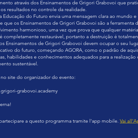
ento através dos Ensinamentos de Grigori Grabovoi que prat
os resultados no controle da realidade.
da Educação do Futuro envia uma mensagem clara ao mundo e
de que os Ensinamentos de Grigori Grabovoi são a ferramenta d
vimento harmonioso, uma vez que prova que qualquer matéria
 completamente restaurável, portanto a destruição é totalmente
 os Ensinamentos de Grigori Grabovoi devem ocupar o seu lug
ucativo do futuro, começando AGORA, como o padrão de aqui
s, habilidades e conhecimentos adequados para a realização
ento sustentável.
 no site do organizador do evento:
.grigori-grabovoi.academy
terna!
partecipare a questo programma tramite l'app mobile.
Vai all'