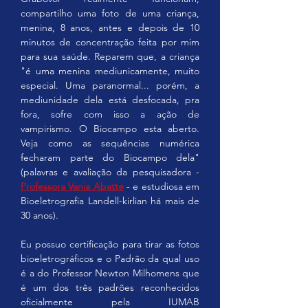
compartilho uma foto de uma criança, 
menina, 8 anos, antes e depois de 10 
minutos de concentração feita por mim 
para sua saúde. Reparem que, a criança 
"é uma menina mediunicamente, muito 
especial. Uma paranormal... porém, a 
mediunidade dela está desfocada, pra 
fora, sofre com isso a ação de 
vampirismo. O Biocampo esta aberto. 
Veja como as sequências numérica 
fecharam parte do Biocampo dela" 
(palavras e avaliação da pesquisadora - 
Professora Vania Abatte
 - e estudiosa em 
Bioeletrografia Landell-kirlian há mais de 
30 anos).
Eu possuo certificação para tirar as fotos 
bioeletrográficos e o Padrão da qual uso 
é a do Professor Newton Milhomens que 
é um dos três padrões reconhecidos 
oficialmente pela IUMAB 