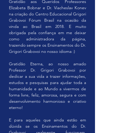
Gratidão aos Queridos Professores 
Elizabeta Bobnar e Dr. Viacheslav Konev 
na criação do Centro Educacional Grigori 
Grabovoi Fórum Brasil na ocasião da 
vinda ao Brasil em 2018. E muito 
obrigada pela confiança em me deixar 
como administradora da página, 
trazendo sempre os Ensinamentos do Dr. 
Grigori Grabovoi no nosso idioma :)
Gratidão Eterna, ao nosso amado 
Professor Dr. Grigori Grabovoi por 
dedicar a sua vida a trazer informações, 
estudos e pesquisas para ajudar toda a 
humanidade e ao Mundo a vivermos de 
forma livre, feliz, amorosa, segura e com 
desenvolvimento harmonioso e criativo 
eterno!
E para aqueles que ainda estão em 
dúvida se os Ensinamentos do Dr. 
Grabovoi realmente funcionam, 