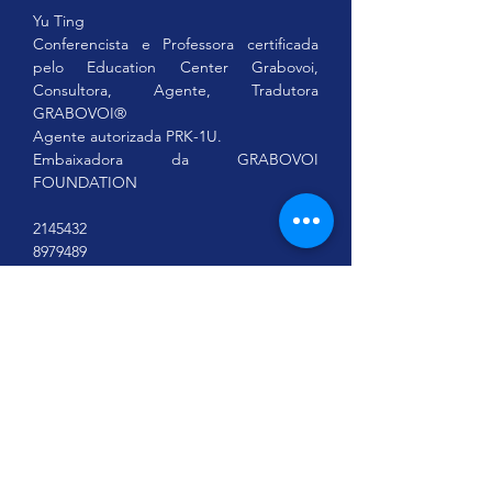
Yu Ting
Conferencista e Professora certificada 
pelo Education Center Grabovoi, 
Consultora, Agente, Tradutora 
GRABOVOI®
Agente autorizada PRK-1U.
Embaixadora da GRABOVOI 
FOUNDATION
2145432
8979489
As obras, seminários, workshop sobre os 
Ensinamentos de Grigori Grabovoi são 
de caráter educacional e baseiam-se 
legalmente no artigo 26 da Declaração 
Universal dos Direitos Humanos, 
endossados por uma resolução da 
Assembleia Geral da ONU, segunda a 
qual todos têm direito à educação. A 
educação deve ser direcionada para o 