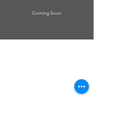
Coming Soon
Cursos Grabovoi no Centro Educacional
Grigori Grabovoi - Fórum Brasil
Termos e Condições Política da loja Política
de Privacidade Contate-nos
Yu Ting