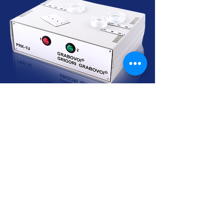
Cursos Grabovoi no Centro Educacional
Grigori Grabovoi - Fórum Brasil
Termos e Condições Política da loja Política