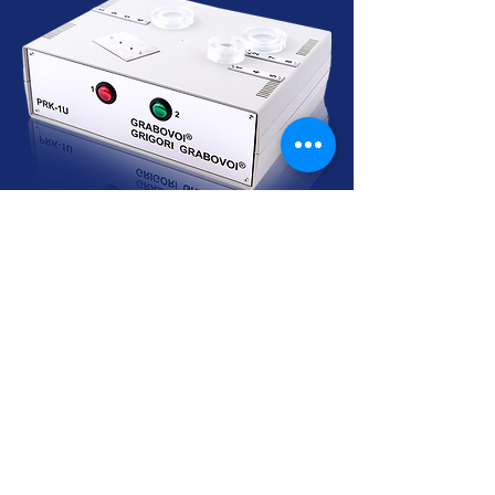
Cursos Grabovoi no Centro Educacional
Grigori Grabovoi - Fórum Brasil
Termos e Condições Política da loja Política