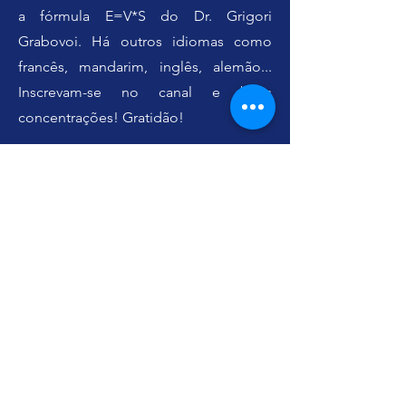
a fórmula E=V*S do Dr. Grigori
Grabovoi. Há outros idiomas como
francês, mandarim, inglês, alemão...
Inscrevam-se no canal e boas
concentrações! Gratidão!