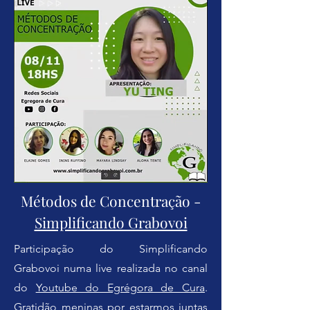
Métodos de Concentração -
Simplificando Grabovoi
Participação do Simplificando
Grabovoi numa live realizada no canal
do
Youtube do Egrégora de Cura
.
Gratidão meninas por estarmos juntas